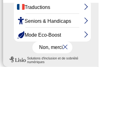
roannais : les jeunes ont l’esprit
livres
La MDF itinérante au Chambon-
Feugerolles
« Ma (non) violence ordinaire » : plus
d’une heure pour rire et réfléchir
Retour sur les premiers
déplacements de l'Escale Mobile
des Aidants
Escale mobile : aider les aidants au
plus près de chez eux / Escape
Game à l'Udaf
Dispositif de l'Udaf : Paroles de jeunes
parents
RCF Saint Etienne et l’UDAF 42
dans une vidéo promotionnelle