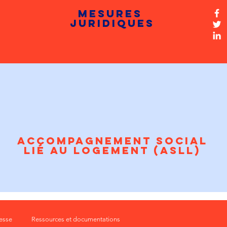
mesureS
juridiques
Accompagnement social
lié au logement (ASLL)
resse
Ressources et documentations