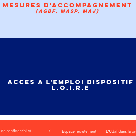
mesures d'accompagnement
(AGBF, MASP, MAJ)
ACCES A L'EMPLOI DISPOSITIF
L.O.I.R.E
 de confidentialité
/
Espace recrutement
L'Udaf dans la p