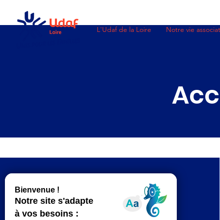
L'Udaf de la Loire
Notre vie associat
Acc