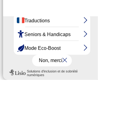
la CAF, de la CPAM, etc.). Elle vous 
épaule également pour trouver des 
solutions de réinsertion 
professionnelle.
ou tout simplement venir partager 
un moment de convivialité autour 
d’un thé et de pâtisseries avec 
d’autres habitants du quartier. Un 
représentant du conseil citoyen 
était également présent, à l’écoute. 
Cette journée n’était que la première 
d’une série de trois !
Les prochaines sont les mercredis  
17 
novembre et 1er décembre prochains 
! 