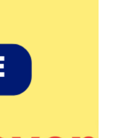
partenariat avec les titres du groupe EBRA, le
journal du Progrès a consacré un
supplément exceptionnel du monde
associatif français. ➡
https://c.leprogres.fr/societe/fnaf Notre
structure est labellisée Guid’Asso «
Accompagnement spécialiste » spécialité «
social et solidarité » . Depuis 2020, le réseau
Guid’Asso se met en place progressivement
en France et dans la Lo