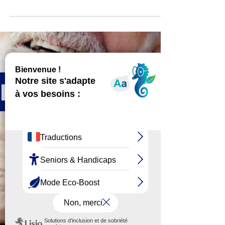
L'UDAF de Loire partenaire
des Semaines de la Santé
Mentale de la Loire
23% des Français estiment ne pas prendre
suffisamment soin de leur santé mentale. Un
rappel important : en parler, c’est déjà agir.
Longtemps incomprise, sous-estimée,
parfois tue, la santé mentale émerge enfin
dans le débat public. Nous, UDAF de la
Loire, étions partenaires dans plusieurs
communes des Semaines de la Santé
Mentale de la Loire. La santé mentale a été
désignée Grande Cause nationale en 2025.
"La Grande Cause nationale 2025 s’articulera
autour de quatre objectif