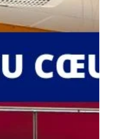
1945 à nos jours, histoire de la politique
familiale et de l'institution Unaf-Udaf-Uraf. ➡
https://www.unaf.fr/qui-sommes-
nous/histoire-union-nationale-des-
associations-famil