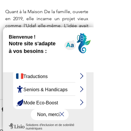
Quant à la Maison De la famille, ouverte 
en 2019, elle incarne un projet vieux 
comme l'Udaf elle-même. L'idée avait 
germé dès les premières années 
d'existence de l'association. Il aura fallu 
du temps, mais elle existe ! 
Le reportage complet est disponible en 
replay sur le site de TL7, à partir de 8 
minutes 19. À regarder, partager, et faire 
tourner.
Voir la vidéo 
Voir tout