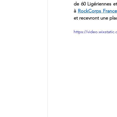
de 60 Ligériennes e
à 
RockCorps France
et recevront une pla
https://video.wixstat