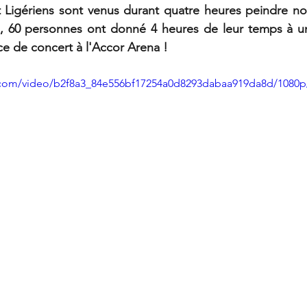
t Ligériens sont venus durant quatre heures peindre no
, 60 personnes ont donné 4 heures de leur temps à un 
ce de concert à l'Accor Arena ! 
ic.com/video/b2f8a3_84e556bf17254a0d8293dabaa919da8d/1080p