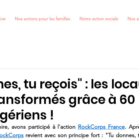
ive
Nos actions pour les familles
Notre action sociale
Nos a
es, tu reçois" : les loc
transformés grâce à 60
igériens !
re, avons participé à l'action 
RockCorps France
. 
Apr
ockCorps
 revient avec son principe fort : "Tu donnes, t