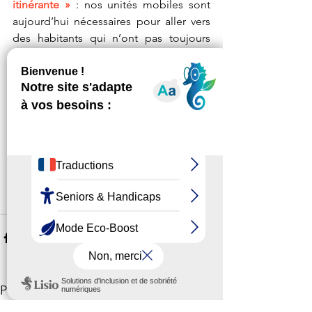
itinérante »
 : nos unités mobiles sont 
aujourd’hui nécessaires pour aller vers 
des habitants qui n’ont pas toujours 
accès facilement aux services publics et 
à certaines institutions. 
Ensemble
, avec la mission locale, nous 
nous mobilisons 
au profit des jeunes ! 
Nous remercions 
la mission locale Gier 
Pilat 
pour la confiance qu’ils nous 
accordent.  
Voir tout
Posts récents