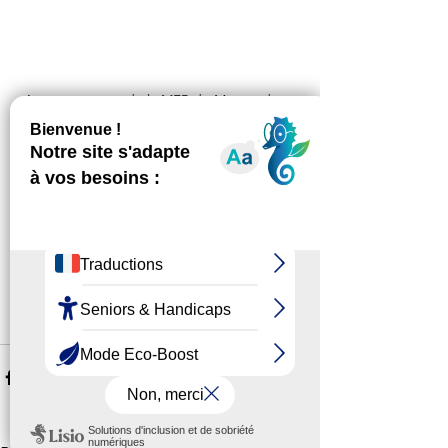
Apéro causette de la MFR de Mornand-en-
Forez 
Nous avons également mis en lumière 
le numérique dans le domaine de la 
santé en tant qu'ambassadeur de 
"Mon espace santé, Mon nouveau 
carnet de santé".