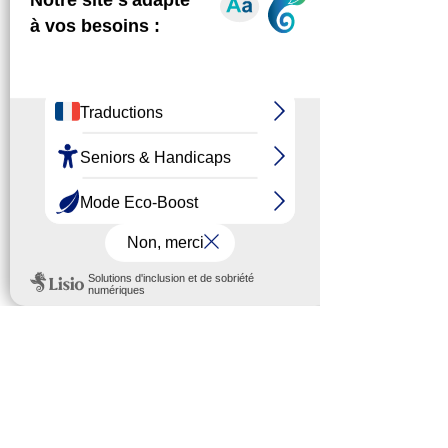
Il est vivement conseillé de se tourner 
vers les associations de cette liste et 
surtout d’éviter les dons sur des 
plateformes de financement participatif 
via lesquelles la traçabilité post-don 
peut être floue… 
Par ailleurs, l’association 
PHF 
(Pompiers 
humanitaires français) lance un appel 
aux dons pour financer l’aide aux 
sinistrés. Des pompiers ligériens sont 
d’ores et déjà partis aider sur place.
Voir tout
Posts récents