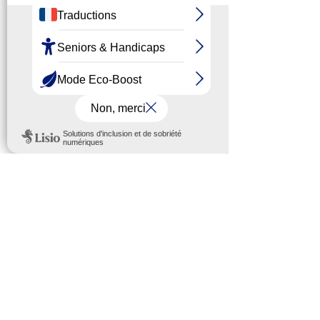
Journée
départementale de la
parentalité
Le REAAP vous invite à sa journée
départementale de la parentalité le mardi 19
octobre 2021. Comme chaque année, aura
lieu le mardi 19...
Mentio
ns légales
Politique de confidentialité
Espace recrutement
L'Udaf dans la presse
Ressources et documentations